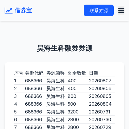
借券宝
联系券源
昊海生科融券券源
序号
券源代码
券源简称
剩余数量
日期
1
688366
昊海生科
400
20260807
2
688366
昊海生科
400
20260806
3
688366
昊海生科
800
20260805
4
688366
昊海生科
500
20260804
5
688366
昊海生科
3200
20260731
6
688366
昊海生科
2800
20260730
7
688366
昊海生科
2800
20260729