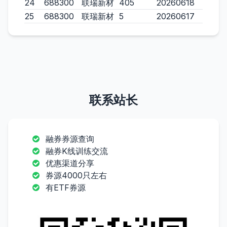
24
688300
联瑞新材
405
20260618
25
688300
联瑞新材
5
20260617
联系站长
融券券源查询
融券K线训练交流
优惠渠道分享
券源4000只左右
有ETF券源