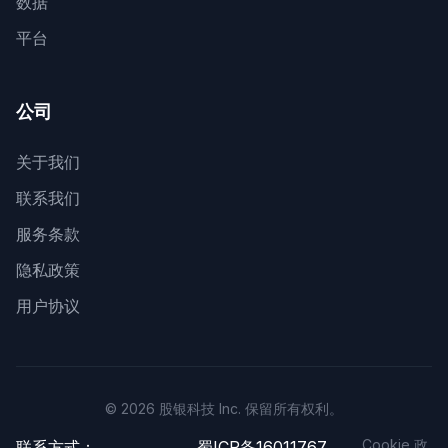
数据
平台
公司
关于我们
联系我们
服务条款
隐私政策
用户协议
© 2026 股银科技 Inc. 保留所有权利。
Cookie 政
联系方式：
蜀ICP备16011767