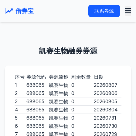
借券宝
联系券源
凯赛生物融券券源
序号
券源代码
券源简称
剩余数量
日期
1
688065
凯赛生物
0
20260807
2
688065
凯赛生物
0
20260806
3
688065
凯赛生物
0
20260805
4
688065
凯赛生物
0
20260804
5
688065
凯赛生物
0
20260731
6
688065
凯赛生物
0
20260730
7
688065
凯赛生物
0
20260729