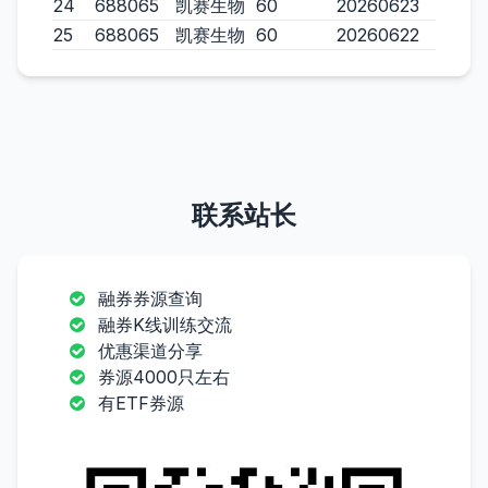
24
688065
凯赛生物
60
20260623
25
688065
凯赛生物
60
20260622
联系站长
融券券源查询
融券K线训练交流
优惠渠道分享
券源4000只左右
有ETF券源