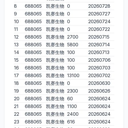
8
688065
凯赛生物
0
20260728
9
688065
凯赛生物
0
20260727
10
688065
凯赛生物
0
20260724
11
688065
凯赛生物
0
20260722
12
688065
凯赛生物
2700
20260715
13
688065
凯赛生物
5800
20260714
14
688065
凯赛生物
100
20260713
15
688065
凯赛生物
100
20260706
16
688065
凯赛生物
100
20260703
17
688065
凯赛生物
13100
20260702
18
688065
凯赛生物
0
20260630
19
688065
凯赛生物
2300
20260626
20
688065
凯赛生物
60
20260624
21
688065
凯赛生物
1100
20260624
22
688065
凯赛生物
2400
20260624
23
688065
凯赛生物
616
20260624