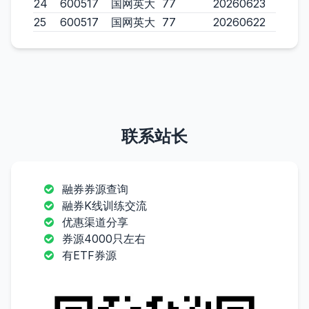
24
600517
国网英大
77
20260623
25
600517
国网英大
77
20260622
联系站长
融券券源查询
融券K线训练交流
优惠渠道分享
券源4000只左右
有ETF券源