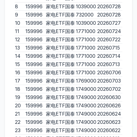
8
159996
家电ETF国泰
1039000
20260728
9
159996
家电ETF国泰
732000
20260728
10
159996
家电ETF国泰
1039000
20260727
11
159996
家电ETF国泰
1771000
20260724
12
159996
家电ETF国泰
1771000
20260722
13
159996
家电ETF国泰
1771000
20260715
14
159996
家电ETF国泰
1771000
20260714
15
159996
家电ETF国泰
1771000
20260713
16
159996
家电ETF国泰
1771000
20260706
17
159996
家电ETF国泰
1769000
20260703
18
159996
家电ETF国泰
1749000
20260702
19
159996
家电ETF国泰
1749000
20260630
20
159996
家电ETF国泰
1749000
20260626
21
159996
家电ETF国泰
1749000
20260624
22
159996
家电ETF国泰
1749000
20260623
23
159996
家电ETF国泰
1749000
20260622