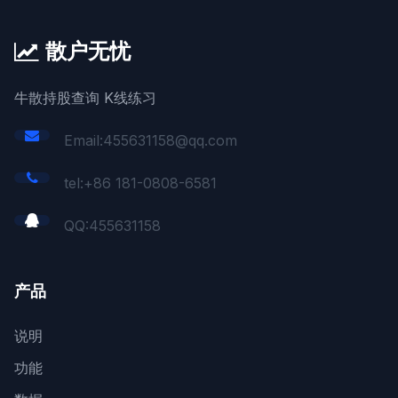
散户无忧
牛散持股查询 K线练习
Email:455631158@qq.com
tel:+86 181-0808-6581
QQ:
455631158
产品
说明
功能