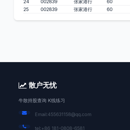
24
002839
张家港行
60
25
002839
张家港行
60
散户无忧
牛散持股查询 K线练习
Email:455631158@qq.com
tel:+86 181-0808-6581