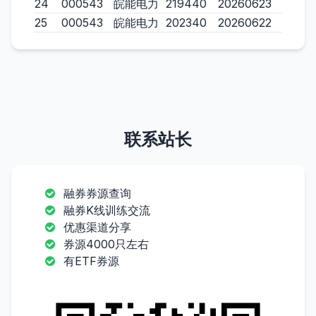
24
000543
皖能电力
219440
20260623
25
000543
皖能电力
202340
20260622
联系站长
融券券源查询
融券K线训练交流
优惠渠道分享
券源4000只左右
有ETF券源